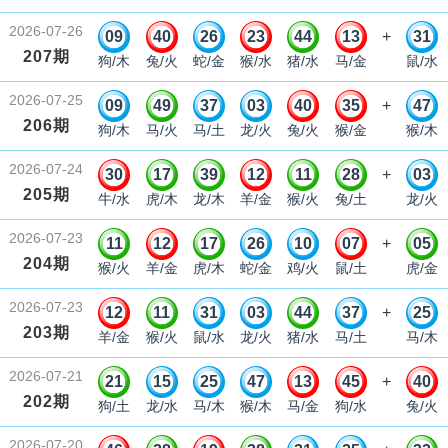
2026-07-26
09
40
26
23
44
13
+
31
207期
狗/木
兔/火
蛇/金
猴/水
猪/水
马/金
鼠/水
2026-07-25
09
49
37
03
40
35
+
47
206期
狗/木
马/火
马/土
龙/火
兔/火
猴/金
猴/木
2026-07-24
30
17
39
12
11
28
+
03
205期
牛/水
虎/木
龙/木
羊/金
猴/火
兔/土
龙/火
2026-07-23
11
12
17
26
10
07
+
05
204期
猴/火
羊/金
虎/木
蛇/金
鸡/火
鼠/土
虎/金
2026-07-23
12
11
31
03
44
37
+
25
203期
羊/金
猴/火
鼠/水
龙/火
猪/水
马/土
马/木
2026-07-21
21
15
25
47
13
45
+
40
202期
狗/土
龙/水
马/木
猴/木
马/金
狗/水
兔/火
2026-07-20