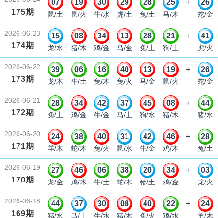
07
19
30
29
28
25
+
26
175期
鼠/土
鼠/火
牛/水
虎/土
兔/土
马/木
蛇/金
2026-06-23
15
08
34
13
28
21
+
41
174期
龙/水
猪/木
鸡/金
马/金
兔/土
狗/土
虎/火
2026-06-22
39
06
16
40
13
19
+
26
173期
龙/木
牛/土
兔/木
兔/火
马/金
鼠/火
蛇/金
2026-06-21
28
34
42
37
45
08
+
44
172期
兔/土
鸡/金
牛/金
马/土
狗/水
猪/木
猪/水
2026-06-20
24
38
40
31
42
46
+
28
171期
羊/木
蛇/木
兔/火
鼠/水
牛/金
鸡/木
兔/土
2026-06-19
27
46
06
38
20
34
+
03
170期
龙/金
鸡/木
牛/土
蛇/木
猪/土
鸡/金
龙/火
2026-06-18
44
37
30
08
40
22
+
24
169期
猪/水
马/土
牛/水
猪/木
兔/火
鸡/水
羊/木