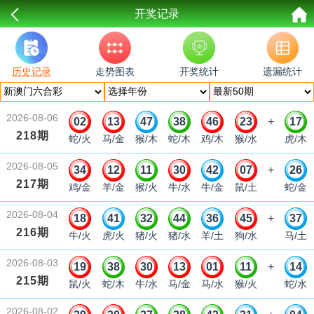
开奖记录
历史记录
走势图表
开奖统计
遗漏统计
2026-08-06
02
13
47
38
46
23
+
17
218期
蛇/火
马/金
猴/木
蛇/木
鸡/木
猴/水
虎/木
2026-08-05
34
12
11
30
42
07
+
26
217期
鸡/金
羊/金
猴/火
牛/水
牛/金
鼠/土
蛇/金
2026-08-04
18
41
32
44
36
45
+
37
216期
牛/火
虎/火
猪/火
猪/水
羊/土
狗/水
马/土
2026-08-03
19
38
30
13
01
11
+
14
215期
鼠/火
蛇/木
牛/水
马/金
马/水
猴/火
蛇/水
2026-08-02