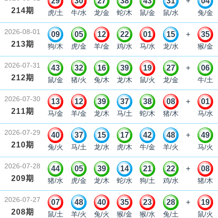
29
30
27
38
43
31
+
04
214期
虎/土
牛/水
龙/金
蛇/木
鼠/金
鼠/水
兔/金
2026-08-01
09
05
12
22
01
15
+
35
213期
狗/木
虎/金
羊/金
鸡/水
马/水
龙/水
猴/金
2026-07-31
43
32
16
39
19
27
+
06
212期
鼠/金
猪/火
兔/木
龙/木
鼠/火
龙/金
牛/土
2026-07-30
13
12
39
37
38
08
+
01
211期
马/金
羊/金
龙/木
马/土
蛇/木
猪/木
马/水
2026-07-29
40
37
15
17
42
48
+
49
210期
兔/火
马/土
龙/水
虎/木
牛/金
羊/火
马/火
2026-07-28
44
05
39
14
21
22
+
08
209期
猪/水
虎/金
龙/木
蛇/水
狗/土
鸡/水
猪/木
2026-07-27
07
48
40
35
23
28
+
19
208期
鼠/土
羊/火
兔/火
猴/金
猴/水
兔/土
鼠/火