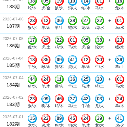
38
05
19
10
14
01
+
16
188期
蛇/木
虎/金
鼠/火
鸡/火
蛇/水
马/水
兔/木
2026-07-06
23
12
36
38
27
22
+
01
187期
猴/水
羊/金
羊/土
蛇/木
龙/金
鸡/水
马/水
2026-07-05
17
29
22
01
05
38
+
23
186期
虎/木
虎/土
鸡/水
马/水
虎/金
蛇/木
猴/水
2026-07-04
18
35
09
41
12
30
+
36
185期
牛/火
猴/金
狗/木
虎/火
羊/金
牛/水
羊/土
2026-07-04
44
24
11
36
25
20
+
01
184期
猪/水
羊/木
猴/火
羊/土
马/木
猪/土
马/水
2026-07-02
23
09
46
37
42
03
+
24
183期
猴/水
狗/木
鸡/木
马/土
牛/金
龙/火
羊/木
2026-07-01
15
23
09
45
24
39
+
41
182期
龙/水
猴/水
狗/木
狗/水
羊/木
龙/木
虎/火