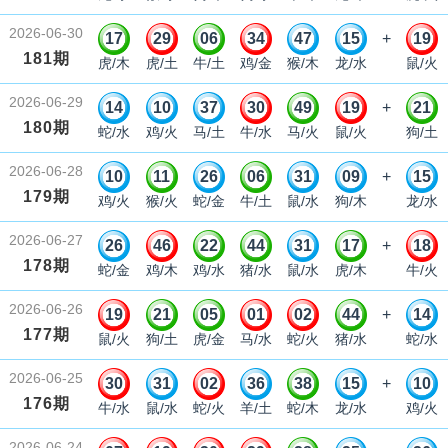
2026-06-30
17
29
06
34
47
15
+
19
181期
虎/木
虎/土
牛/土
鸡/金
猴/木
龙/水
鼠/火
2026-06-29
14
10
37
30
49
19
+
21
180期
蛇/水
鸡/火
马/土
牛/水
马/火
鼠/火
狗/土
2026-06-28
10
11
26
06
31
09
+
15
179期
鸡/火
猴/火
蛇/金
牛/土
鼠/水
狗/木
龙/水
2026-06-27
26
46
22
44
31
17
+
18
178期
蛇/金
鸡/木
鸡/水
猪/水
鼠/水
虎/木
牛/火
2026-06-26
19
21
05
01
02
44
+
14
177期
鼠/火
狗/土
虎/金
马/水
蛇/火
猪/水
蛇/水
2026-06-25
30
31
02
36
38
15
+
10
176期
牛/水
鼠/水
蛇/火
羊/土
蛇/木
龙/水
鸡/火
2026-06-24