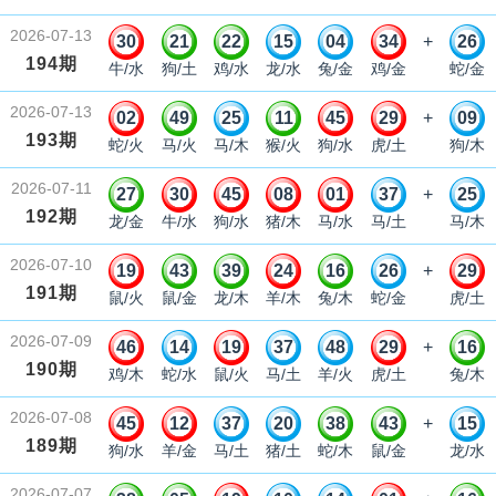
2026-07-13
30
21
22
15
04
34
+
26
194期
牛/水
狗/土
鸡/水
龙/水
兔/金
鸡/金
蛇/金
2026-07-13
02
49
25
11
45
29
+
09
193期
蛇/火
马/火
马/木
猴/火
狗/水
虎/土
狗/木
2026-07-11
27
30
45
08
01
37
+
25
192期
龙/金
牛/水
狗/水
猪/木
马/水
马/土
马/木
2026-07-10
19
43
39
24
16
26
+
29
191期
鼠/火
鼠/金
龙/木
羊/木
兔/木
蛇/金
虎/土
2026-07-09
46
14
19
37
48
29
+
16
190期
鸡/木
蛇/水
鼠/火
马/土
羊/火
虎/土
兔/木
2026-07-08
45
12
37
20
38
43
+
15
189期
狗/水
羊/金
马/土
猪/土
蛇/木
鼠/金
龙/水
2026-07-07