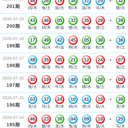
46
28
19
38
31
25
+
32
201期
鸡/木
兔/土
鼠/火
蛇/木
鼠/水
马/木
猪/火
2026-07-19
43
46
05
32
35
29
+
39
200期
鼠/金
鸡/木
虎/金
猪/火
猴/金
虎/土
龙/木
2026-07-18
17
49
42
45
05
38
+
36
199期
虎/木
马/火
牛/金
狗/水
虎/金
蛇/木
羊/土
2026-07-17
48
35
45
21
12
24
+
07
198期
羊/火
猴/金
狗/水
狗/土
羊/金
羊/木
鼠/土
2026-07-16
40
19
30
48
44
28
+
08
197期
兔/火
鼠/火
牛/水
羊/火
猪/水
兔/土
猪/木
2026-07-15
03
37
24
10
41
19
+
39
196期
龙/火
马/土
羊/木
鸡/火
虎/火
鼠/火
龙/木
2026-07-14
46
23
39
04
09
19
+
25
195期
鸡/木
猴/水
龙/木
兔/金
狗/木
鼠/火
马/木