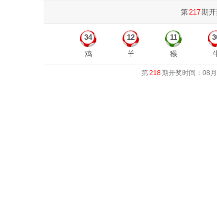
第
217
期开
34
12
11
3
鸡
羊
猴
第
218
期开奖时间：08月0